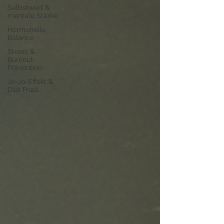
Selbstwert &
mentale Stärke
Hormonelle
Balance
Stress &
Burnout-
Prävention
Jo-Jo-Effekt &
Diät Frust