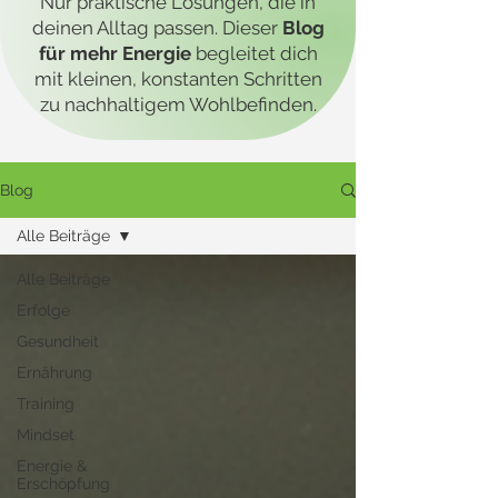
Nur praktische Lösungen, die in
deinen Alltag passen. Dieser
Blog
für mehr Energie
begleitet dich
mit kleinen, konstanten Schritten
zu nachhaltigem Wohlbefinden.
Blog
Alle Beiträge
Alle Beiträge
Erfolge
Gesundheit
Ernährung
Training
Mindset
Energie &
Erschöpfung