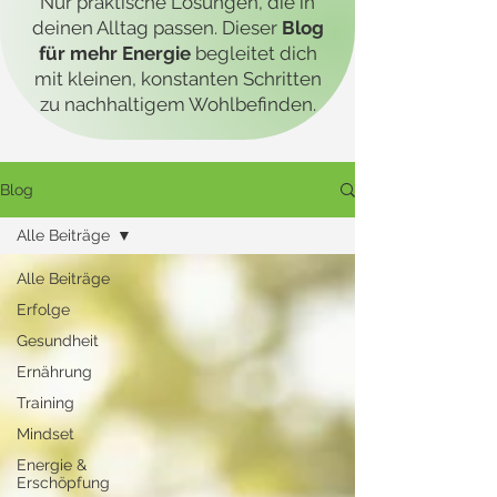
Nur praktische Lösungen, die in
deinen Alltag passen. Dieser
Blog
für mehr Energie
begleitet dich
mit kleinen, konstanten Schritten
zu nachhaltigem Wohlbefinden.
Blog
Alle Beiträge
Alle Beiträge
Erfolge
Gesundheit
Ernährung
Training
Mindset
Energie &
Erschöpfung