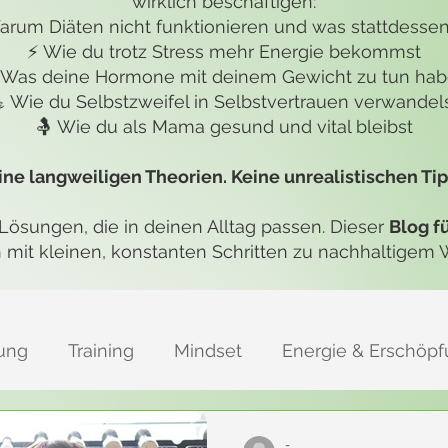
wirklich beschäftigen:
arum Diäten nicht funktionieren und was stattdessen 
⚡ Wie du trotz Stress mehr Energie bekommst
 Was deine Hormone mit deinem Gewicht zu tun ha
 Wie du Selbstzweifel in Selbstvertrauen verwandel
🤱 Wie du als Mama gesund und vital bleibst
ine langweiligen Theorien. Keine unrealistischen Tip
Lösungen, die in deinen Alltag passen. Dieser
Blog f
h mit kleinen, konstanten Schritten zu nachhaltigem
ung
Training
Mindset
Energie & Erschöp
alance
Stress & Burnout-Prävention
-