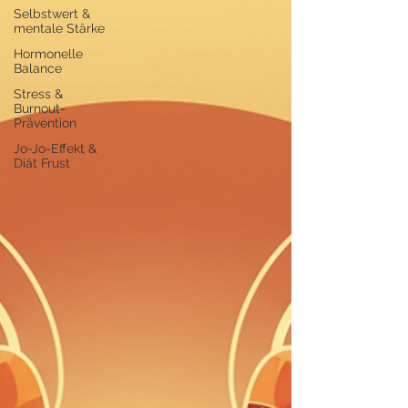
Selbstwert &
mentale Stärke
Hormonelle
Balance
Stress &
Burnout-
Prävention
Jo-Jo-Effekt &
Diät Frust