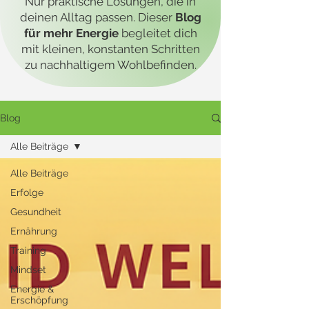
Nur praktische Lösungen, die in
deinen Alltag passen. Dieser
Blog
für mehr Energie
begleitet dich
mit kleinen, konstanten Schritten
zu nachhaltigem Wohlbefinden.
Blog
Alle Beiträge
Alle Beiträge
Erfolge
Gesundheit
Ernährung
Training
Mindset
Energie &
Erschöpfung