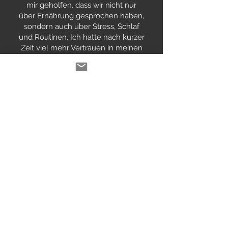
mir geholfen, dass wir nicht nur
über Ernährung gesprochen haben,
sondern auch über Stress, Schlaf
und Routinen. Ich hatte nach kurzer
Zeit viel mehr Vertrauen in meinen
Körper und wusste, was ich konkret
tun kann.
Wissenschaftlich
fundiert – und
trotzdem
alltagstauglich
Die kPNI betrachtet Schwangerschaft
nicht als isoliertes Ereignis, sondern
als Zusammenspiel aus
Nervensystem, Hormonen,