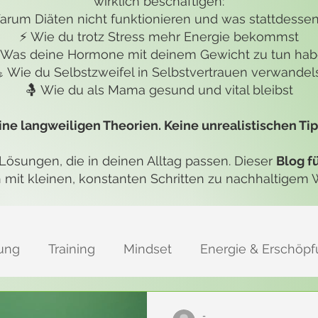
wirklich beschäftigen:
arum Diäten nicht funktionieren und was stattdessen 
⚡ Wie du trotz Stress mehr Energie bekommst
 Was deine Hormone mit deinem Gewicht zu tun ha
 Wie du Selbstzweifel in Selbstvertrauen verwandel
🤱 Wie du als Mama gesund und vital bleibst
ine langweiligen Theorien. Keine unrealistischen Tip
Lösungen, die in deinen Alltag passen. Dieser
Blog f
h mit kleinen, konstanten Schritten zu nachhaltigem
ung
Training
Mindset
Energie & Erschöp
alance
Stress & Burnout-Prävention
-