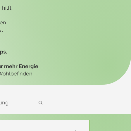
hilft
ben
st
ps.
ür mehr Energie
 Wohlbefinden.
fung