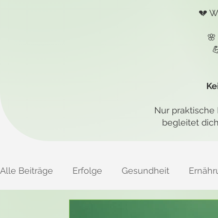
💔 W
🌸

Ke
Nur praktische 
begleitet dic
Alle Beiträge
Erfolge
Gesundheit
Ernähr
Selbstwert & mentale Stärke
Hormonelle B