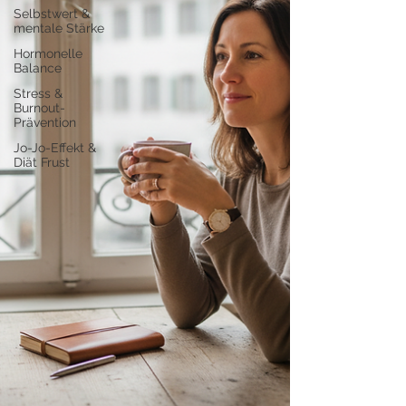
Selbstwert &
mentale Stärke
Hormonelle
Balance
Stress &
Burnout-
Prävention
Jo-Jo-Effekt &
Diät Frust