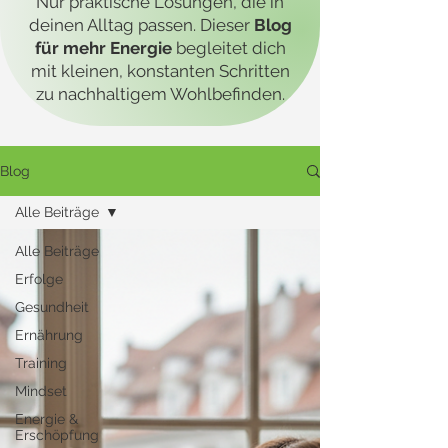
Nur praktische Lösungen, die in
deinen Alltag passen. Dieser
Blog
für mehr Energie
begleitet dich
mit kleinen, konstanten Schritten
zu nachhaltigem Wohlbefinden.
Blog
Alle Beiträge
Alle Beiträge
Erfolge
Gesundheit
Ernährung
Training
Mindset
Energie &
Erschöpfung