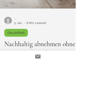
-
5. Jan.
6 Min. Lesezeit
Gesundheit
Nachhaltig abnehmen ohne
Diät: Neustart ohne
Perfektion (damit es diesmal
klappt)
Nachhaltig abnehmen ohne Diät: Dein
Januar-Reset ohne Perfektionsdruck –
damit du dranbleibst, statt wieder von