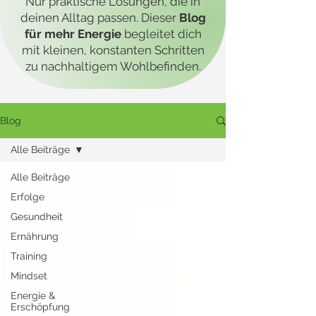
Nur praktische Lösungen, die in
deinen Alltag passen. Dieser
Blog
für mehr Energie
begleitet dich
mit kleinen, konstanten Schritten
zu nachhaltigem Wohlbefinden.
Blog
Alle Beiträge
Alle Beiträge
Erfolge
Gesundheit
Ernährung
Training
Mindset
Energie &
Erschöpfung