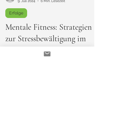
-
9. Juli 2024
6 Min. Lesezeit
Erfolge
Mentale Fitness: Strategien
zur Stressbewältigung im
Sommer
Entdecke effektive Strategien zur
Stressbewältigung im Sommer! Tipps zu
Hydration, Achtsamkeit und Ernährung für
deine mentale Fitness.