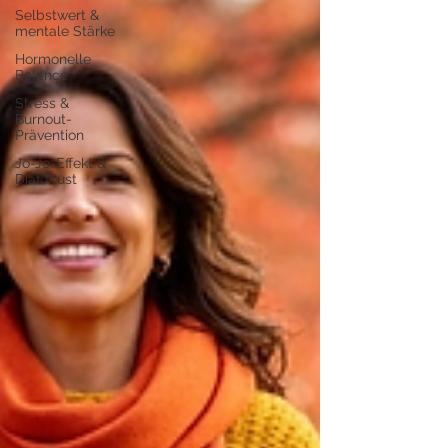
Selbstwert &
mentale Stärke
Hormonelle
Balance
Stress &
Burnout-
Prävention
Jo-Jo-Effekt &
Diät Frust