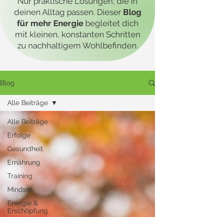
Nur praktische Lösungen, die in
deinen Alltag passen. Dieser
Blog
für mehr Energie
begleitet dich
mit kleinen, konstanten Schritten
zu nachhaltigem Wohlbefinden.
Blog
Alle Beiträge
Alle Beiträge
Erfolge
Gesundheit
Ernährung
Training
Mindset
Energie &
Erschöpfung