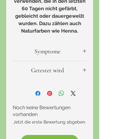
verwenden, die in den letzten
60 Tagen nicht gefärbt,
gebleicht oder dauergewellt
wurden. Dazu zählen auch
Naturfarben wie Henna.
Symptome
Angst
Getestet wird
Depressive Verstimmungen
Erschöpfung
Calcium-zu-Phosphor
Erschwerter Gewichtsverlust
Verhältnis (Ca/P)
Gestörte Sexualität
Ein zu hohes Verhältnis von
Haarausfall
Calcium zu Phosphor weist auf
Noch keine Bewertungen
Häufig kalte Hände oder
einen langsamen Stoffwechsel
vorhanden
Füsse
hin.
Jetzt die erste Bewertung abgeben.
Langsame Gewichtszunahme
Ein zu niedriges Ca/P-Verhältnis
Müdigkeit
ist dagegen ein Hinweis auf ein
Nervosität