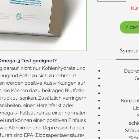
Nur
In de
Sympt
 Omega-3 Test geeignet?
g darauf, nicht nur Kohlenhydrate und
Depre
enügend Fette zu sich zu nehmen?
G
en werden positive Auswirkungen auf
 sie können dazu beitragen Blutfette,
druck zu senken. Zusätzlich verringern
Konzent
rankheiten, einen Herzinfarkt oder
Li
Omega-3-Fettsäuren zu einer normalen
ei und können einen positiven Einfluss
schl
wie Alzheimer und Depression haben.
Störu
äuren sind EPA (Eicosapentaensäure)
Stör