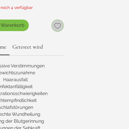
 noch 4 verfügbar
n Warenkorb
ome
Getestet wird
ssive Verstimmungen
ewichtszunahme
Haarausfall
Infektanfälligkeit
rationsschwierigkeiten
chtempfindlichkeit
Schlafstörungen
echte Wundheilung
ng der Blutgerinnung
ungen der Sehkraft