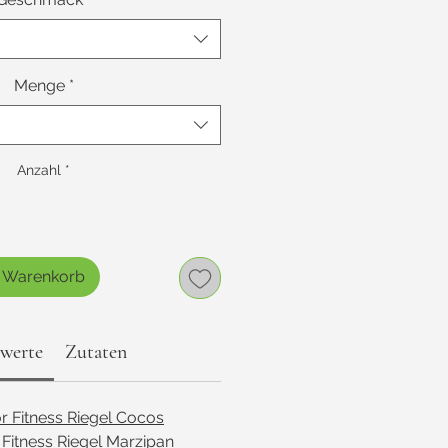
Menge
*
Anzahl
*
n Warenkorb
werte
Zutaten
r Fitness Riegel Cocos
 Fitness Riegel Marzipan