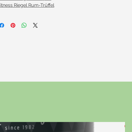
itness Riegel Rum-Trüffel
N