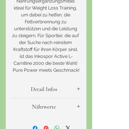
Nahrungsergänzungsmittel 
ideal für Weight Loss Training, 
um dabei zu helfen, die 
Fettverbrennung zu 
unterstützen und die Leistung 
zu steigern. Für Sportler, die auf 
der Suche nach reinstem 
Kraftstoff für ihren Körper sind, 
ist das Inkospor Active L-
Carnitine 2000 die beste Wahl! 
Pure Power meets Geschmack!
Detail Infos
PRODUKTART
NEM-Flüssig
Nährwerte
INHALTSMENGE
20 x 25 ml
ANZAHL DER PORTIONEN
1-2
Active L-Carnitine 2000
BEZEICHNUNG DES
LEBENSMITTELS